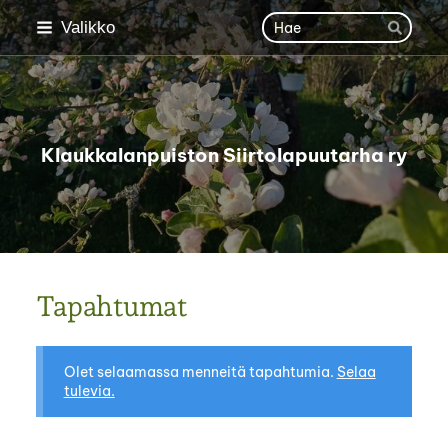
Siirry
Haku
Valikko
sivun
Hae
sisältöön
Klaukkalanpuiston Siirtolapuutarha ry
Tapahtumat
Olet selaamassa menneitä tapahtumia.
Selaa
tulevia.