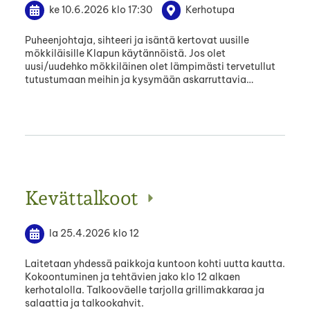
ke 10.6.2026
klo 17:30
Kerhotupa
Puheenjohtaja, sihteeri ja isäntä kertovat uusille
mökkiläisille Klapun käytännöistä. Jos olet
uusi/uudehko mökkiläinen olet lämpimästi tervetullut
tutustumaan meihin ja kysymään askarruttavia…
Kevättalkoot
la 25.4.2026
klo 12
Laitetaan yhdessä paikkoja kuntoon kohti uutta kautta.
Kokoontuminen ja tehtävien jako klo 12 alkaen
kerhotalolla. Talkooväelle tarjolla grillimakkaraa ja
salaattia ja talkookahvit.