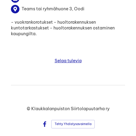
Teams tai ryhmähuone 3, Oodi
- vuokrankorotukset - huoltorakennuksen
kuntotarkastukset - huoltorakennuksen ostaminen
kaupungilta.
Selaa tulevia
©
Klaukkalanpuiston Siirtolapuutarha ry
Tehty Yhdistysavaimella
Facebook