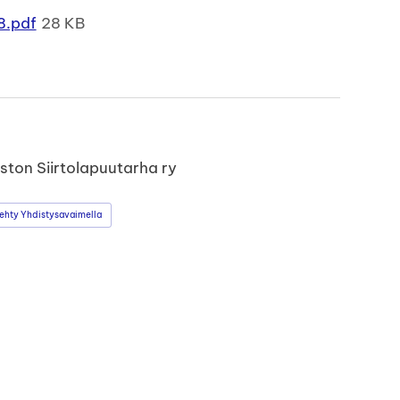
8.pdf
28 KB
ston Siirtolapuutarha ry
ehty Yhdistysavaimella
book