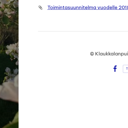
Toimintasuunnitelma vuodelle 201
©
Klaukkalanpui
T
Face