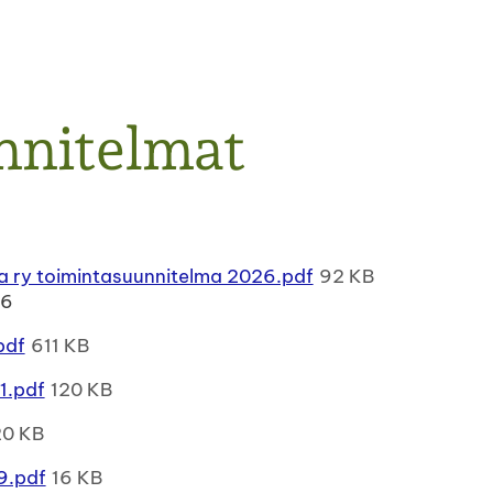
nnitelmat
ha ry toimintasuunnitelma 2026.pdf
92 KB
26
pdf
611 KB
1.pdf
120 KB
20 KB
9.pdf
16 KB