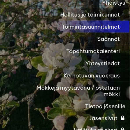
Yhdistys
Hallitus ja toimikunnat
Toimintasuunnitelmat
Säännöt
Tapahtumakalenteri
Yhteystiedot
Kerhotuvan vuokraus
Mökkejä myytävänä / ostetaan
mökki
Tietoa jäsenille
Jäsensivut
Hallituksen sivut