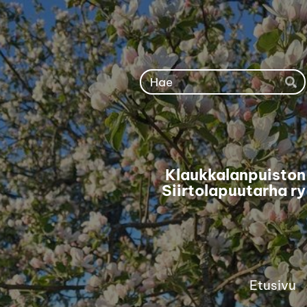
Siirry
sivun
sisältöön
Ha
Klaukkalanpuiston
Siirtolapuutarha ry
Etusivu