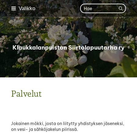
Siirry
Haku
Valikko
sivun
Hae
sisältöön
Klaukkalanpuiston Siirtolapuutarha ry
Palvelut
Jokainen mökki, josta on liitytty yhdistyksen jäseneksi,
on vesi- ja sähköjakelun piirissä.