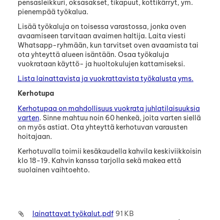
pensasleikkuri, oksasakset, tikapuut, kottikärryt, ym.
pienempää työkalua.
Lisää työkaluja on toisessa varastossa, jonka oven
avaamiseen tarvitaan avaimen haltija. Laita viesti
Whatsapp-ryhmään, kun tarvitset oven avaamista tai
ota yhteyttä alueen isäntään. Osaa työkaluja
vuokrataan käyttö- ja huoltokulujen kattamiseksi.
Lista lainattavista ja vuokrattavista työkalusta yms.
Kerhotupa
Kerhotupaa on mahdollisuus vuokrata juhlatilaisuuksia
varten
. Sinne mahtuu noin 60 henkeä, joita varten siellä
on myös astiat. Ota yhteyttä kerhotuvan varausten
hoitajaan.
Kerhotuvalla toimii kesäkaudella kahvila keskiviikkoisin
klo 18-19. Kahvin kanssa tarjolla sekä makea että
suolainen vaihtoehto.
lainattavat työkalut.pdf
91 KB