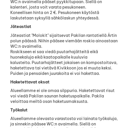
WC:n avaimella pääset pyykkitupaan. Siellä on
kalenteri, josta voit varata pesukoneen.
Koneellisen hinta on 2 €. Pesukoneen käytöstä
laskutetaan syksyllä sähkölaskun yhteydessä.
Jäteastiat
Jäteastiat "Molokit" sijaitsevat Pakilan rantatiellä Ärtin
polun päässä. Niihin pääsee viemään roskia ainoastaan
WC:n avaimella.
Roskikseen ei saa viedä puutarhajätteitä eikä
huonekaluja eikä kaatopaikalle kuuluvia
kalusteita. Puutarhajätteet jokaisen on kompostoitava,
haketettava tai vietävä Kivikkoon jos ei muuta keksi.
Puiden ja pensaiden juurakoita ei voi hakettaa.
Haketettavat oksat
Alueellamme ei ole omaa silppuria. Haketettavat risut
voi viedä Pakilan saunan haketuspaikalle. Pakila
veloittaa meiltä osan haketusmaksusta.
Työkalut
Alueellamme olevasta varastosta voi lainata työkaluja,
ja sinnekin pääsee WC:n avaimella. Siellä on