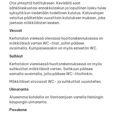
Ota yhteyttä hallitukseen. Keväällä saat
sähkölaskustasi ennakkolaskun ja lopullinen lasku tulee
syksyllä kun tiedetään todellinen kulutus. Katuvalojen
veloitus päätetään vuosittain kulutuksen mukaan, joka
jaetaan mökkiläisten kesken.
Vessat
Kerhotalon vieressä olevassa huoltorakennuksessa on
mökkiläisiä varten WC-tilat, joihin pääsee
avaimella. Kumpaisessakin on myös esteetön WC.
Suihkut
Kerhotalon viereisessä huoltorakennuksessa on myös
suihkutilat mökkiläisiä varten. Suihkuun pääsee
samalla avaimella, jolla pääsee WC-tiloihinkin.
Mökkiläiset siivoavat WC- ja suihkutilat vuorotellen.
Uimaranta
Alueemme kohdalla on Vantaanjoen varrella Helsingin
kaupungin uimaranta.
Pesukone