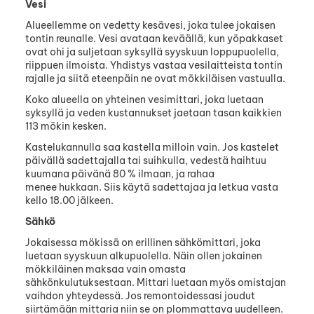
Vesi
Alueellemme on vedetty kesävesi, joka tulee jokaisen
tontin reunalle. Vesi avataan keväällä, kun yöpakkaset
ovat ohi ja suljetaan syksyllä syyskuun loppupuolella,
riippuen ilmoista. Yhdistys vastaa vesilaitteista tontin
rajalle ja siitä eteenpäin ne ovat mökkiläisen vastuulla.
Koko alueella on yhteinen vesimittari, joka luetaan
syksyllä ja veden kustannukset jaetaan tasan kaikkien
113 mökin kesken.
Kastelukannulla saa kastella milloin vain. Jos kastelet
päivällä sadettajalla tai suihkulla, vedestä haihtuu
kuumana päivänä 80 % ilmaan, ja rahaa
menee hukkaan. Siis käytä sadettajaa ja letkua vasta
kello 18.00 jälkeen.
Sähkö
Jokaisessa mökissä on erillinen sähkömittari, joka
luetaan syyskuun alkupuolella. Näin ollen jokainen
mökkiläinen maksaa vain omasta
sähkönkulutuksestaan. Mittari luetaan myös omistajan
vaihdon yhteydessä. Jos remontoidessasi joudut
siirtämään mittaria niin se on plommattava uudelleen.