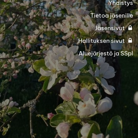
Yhdistys
Tietoa jäsenille
Jäsensivut
Hallituksen sivut
Aluejärjestö ja SSpl