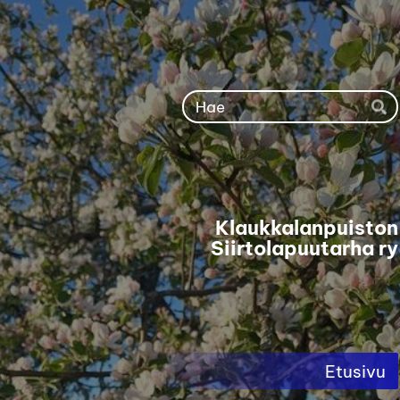
Siirry
sivun
sisältöön
Ha
Klaukkalanpuiston
Siirtolapuutarha ry
Etusivu