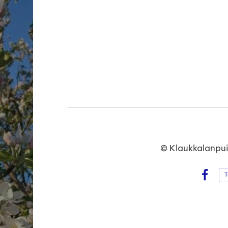
Haku
e
©
Klaukkalanpui
T
Face